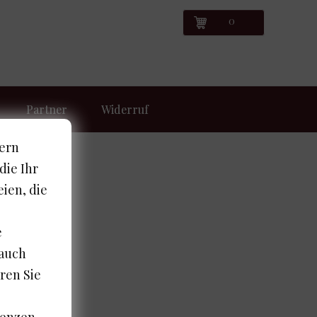
0
Partner
Widerruf
hern
die Ihr
eien, die
e
 auch
ren Sie
renzen