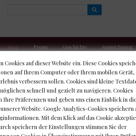
e
Shop
Presse
Geschichte
Auszeichnung
n Cookies auf dieser Website ein. Diese Cookies speic
ianlikör 25 % vol.
ionen auf Ihrem Computer oder Ihrem mobilen Gerät, 
lebnis verbessern sollen. Cookies sind kleine Textdat
möglichen schnell und gezielt zu navigieren. Cookies
e Artikel ist nicht verfügbar.
n Ihre Präferenzen und geben uns einen Einblick in di
unserer Website. Google Analytics-Cookies speichern
ginformationen. Mit dem Klick auf das Cookie akzeptie
Durch speichern der Einstellungen stimmen Sie der
ng von Cookies in Übereinstimmung mit Ihren Präfe