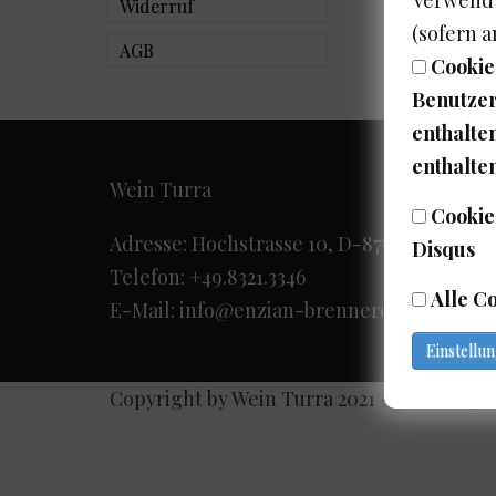
Widerruf
(sofern 
AGB
Cookies
Benutzer
enthalten
enthalte
Wein Turra
Cookie
Adresse: Hochstrasse 10, D-87527 Sonthof
Disqus
Telefon: +49.8321.3346
Alle C
E-Mail:
info@enzian-brennerei.de
Einstellu
Copyright by Wein Turra 2021 - Webdesign