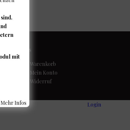
 sind.
ind
ietern
Links
odul mit
Warenkorb
Mein Konto
Widerruf
Mehr Infos
Login