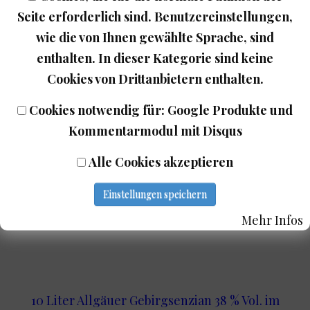
Seite erforderlich sind. Benutzereinstellungen,
Zur Wunschliste hinzufügen
wie die von Ihnen gewählte Sprache, sind
enthalten. In dieser Kategorie sind keine
(Grundpreis: 24,90 €/Liter)
Cookies von Drittanbietern enthalten.
24.90 EUR
Cookies notwendig für: Google Produkte und
mehr...
Kommentarmodul mit Disqus
In den Warenkorb legen
Alle Cookies akzeptieren
Einstellungen speichern
Zurück
Mehr Infos
10 Liter Allgäuer Gebirgsenzian 38 % Vol. im