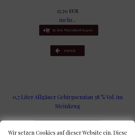
15.70 EUR
mehr...
In den Warenkorb legen
Zurück
0,7 Liter Allgäuer Gebirgsenzian 38 % Vol. im
Steinkrug
Zur Wunschliste hinzufügen
Wir setzen Cookies auf dieser Website ein. Diese