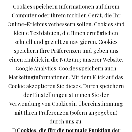
Cookies speichern Informationen auf Ihrem
(Grundpreis: 27,14 €/Liter)
Computer oder Ihrem mobilen Gerät, die Ihr
Online-Erlebnis verbessern sollen. Cookies sind
19.00 EUR
kleine Textdateien, die Ihnen ermöglichen
mehr...
schnell und gezielt zu navigieren. Cookies
In den Warenkorb legen
speichern Ihre Präferenzen und geben uns
einen Einblick in die Nutzung unserer Website.
Zurück
Google Analytics-Cookies speichern auch
Marketinginformationen. Mit dem Klick auf das
Cookie akzeptieren Sie dieses. Durch speichern
der Einstellungen stimmen Sie der
Verwendung von Cookies in Übereinstimmung
1 Liter Allgäuer Gebirgsenzian 38 % Vol. im
mit Ihren Präferenzen (sofern angegeben)
Steinkrug
durch uns zu.
Cookies, die für die normale Funktion der