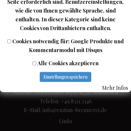
Seite erforderlich sind. Benutzereinstellungen,
wie die von Ihnen gewählte Sprache, sind
In den Warenkorb legen
enthalten. In dieser Kategorie sind keine
Cookies von Drittanbietern enthalten.
Cookies notwendig für: Google Produkte und
Zurück
Kommentarmodul mit Disqus
Alle Cookies akzeptieren
Einstellungen speichern
Wein Turra
Mehr Infos
Adresse: Hochstrasse 10, D-87527 Sonthofen
Telefon: +49.8321.3346
E-Mail:
info@enzian-brennerei.de
Links