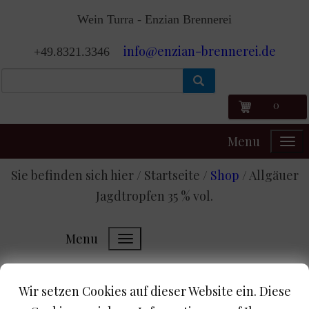
Wein Turra - Enzian Brennerei
info@enzian-brennerei.de
+49.8321.3346
0
Menu
Sie befinden sich hier / Startseite /
Shop
/
Allgäuer
Jagdtropfen 35 % vol.
Menu
Shop-Home
Allgäuer Jagdtropfen 35 % vol.
Wir setzen Cookies auf dieser Website ein. Diese