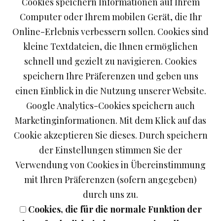
Cookies speichern Informationen auf Ihrem
Computer oder Ihrem mobilen Gerät, die Ihr
Online-Erlebnis verbessern sollen. Cookies sind
0,35 Liter Jagdtropfen 35 % Vol.
kleine Textdateien, die Ihnen ermöglichen
schnell und gezielt zu navigieren. Cookies
speichern Ihre Präferenzen und geben uns
einen Einblick in die Nutzung unserer Website.
(Grundpreis: 26,29 €/Liter). 0,35 Liter Jagdtropfen
Google Analytics-Cookies speichern auch
35 % Vol.
Marketinginformationen. Mit dem Klick auf das
Dieser kräftig, würzige Kräuterlikör mit einer
Cookie akzeptieren Sie dieses. Durch speichern
leichten Süße wird aus 42 verschiedenen gut
der Einstellungen stimmen Sie der
harmonierenden Kräutern hergestellt. Er eignet
Verwendung von Cookies in Übereinstimmung
sich z.B. sehr gut nach einer kräftigen Brotzeit.
mit Ihren Präferenzen (sofern angegeben)
durch uns zu.
Cookies, die für die normale Funktion der
9.20 EUR