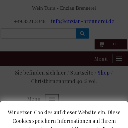
Wein Turra - Enzian Brennerei
info@enzian-brennerei.de
+49.8321.3346
0
Menu
Sie befinden sich hier / Startseite /
Shop
/
Christbirnenbrand 40 % vol.
Menu
Wir setzen Cookies auf dieser Website ein. Diese
Shop-Home
Christbirnenbrand 40 % vol.
Cookies speichern Informationen auf Ihrem