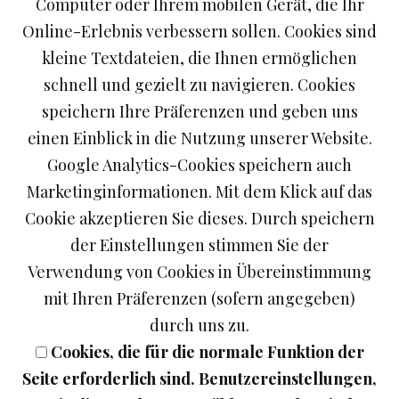
Computer oder Ihrem mobilen Gerät, die Ihr
Online-Erlebnis verbessern sollen. Cookies sind
0,35 Liter Williams Christbirnenbrand 40 % Vol.
kleine Textdateien, die Ihnen ermöglichen
schnell und gezielt zu navigieren. Cookies
speichern Ihre Präferenzen und geben uns
einen Einblick in die Nutzung unserer Website.
(Grundpreis: 31,14 €/Liter). 0,35 Liter Williams
Google Analytics-Cookies speichern auch
Christbirnenbrand 40 % Vol.
Marketinginformationen. Mit dem Klick auf das
Der Geschmack reifer Williams-Birnen kommt hier
Cookie akzeptieren Sie dieses. Durch speichern
voll zur Geltung.
der Einstellungen stimmen Sie der
Verwendung von Cookies in Übereinstimmung
mit Ihren Präferenzen (sofern angegeben)
durch uns zu.
10.90 EUR
Cookies, die für die normale Funktion der
Seite erforderlich sind. Benutzereinstellungen,
In den Warenkorb legen