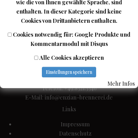
wie die von Ihnen gewählte Sprache, sind
enthalten. In dieser Kategorie sind keine
Cookies von Drittanbietern enthalten.
Zurück
Cookies notwendig für: Google Produkte und
Kommentarmodul mit Disqus
Alle Cookies akzeptieren
Wein Turra
Einstellungen speichern
Adresse: Hochstrasse 10, D-87527 Sonthofen
Mehr Infos
Telefon: +49.8321.3346
E-Mail:
info@enzian-brennerei.de
Links
Impressum
Datenschutz