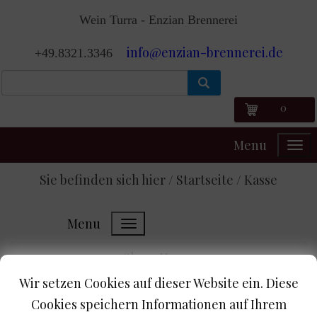
Wein Turra - Enzian Brennerei
info@enzian-brennerei.de
+49.8321.3346
0
Menu
Sie befinden sich hier / Startseite /
Kasse
Menu
Shop-Home
Wir setzen Cookies auf dieser Website ein. Diese
Cookies speichern Informationen auf Ihrem
Mit dem Einkauf fortfahren