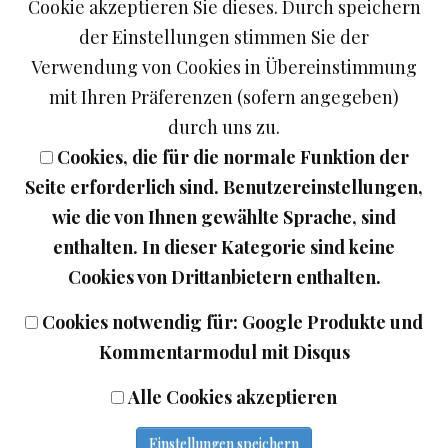
Cookie akzeptieren Sie dieses. Durch speichern
der Einstellungen stimmen Sie der
Verwendung von Cookies in Übereinstimmung
mit Ihren Präferenzen (sofern angegeben)
durch uns zu.
Cookies, die für die normale Funktion der
Wein Turra
Seite erforderlich sind. Benutzereinstellungen,
wie die von Ihnen gewählte Sprache, sind
Adresse: Hochstrasse 10, D-87527 Sonthofen
enthalten. In dieser Kategorie sind keine
Telefon: +49.8321.3346
Cookies von Drittanbietern enthalten.
E-Mail:
info@enzian-brennerei.de
Cookies notwendig für: Google Produkte und
Links
Kommentarmodul mit Disqus
Impressum
Alle Cookies akzeptieren
Datenschutz
AGB
Einstellungen speichern