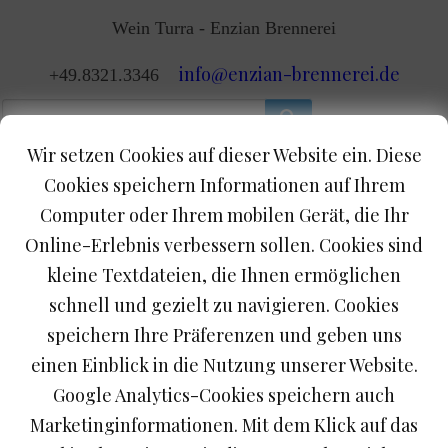
Wein Turra - Enzian Brennerei
info@enzian-brennerei.de
+49.8321.3346
Wir setzen Cookies auf dieser Website ein. Diese
0
Cookies speichern Informationen auf Ihrem
Menu
Computer oder Ihrem mobilen Gerät, die Ihr
Online-Erlebnis verbessern sollen. Cookies sind
Sie befinden sich hier / Startseite /
Wunschliste
kleine Textdateien, die Ihnen ermöglichen
schnell und gezielt zu navigieren. Cookies
Menu
speichern Ihre Präferenzen und geben uns
Shop-Home
einen Einblick in die Nutzung unserer Website.
Google Analytics-Cookies speichern auch
Marketinginformationen. Mit dem Klick auf das