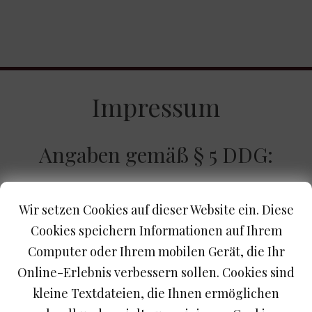
Impressum
Angaben gemäß § 5 DDG:
Stefan Weber
Mathias Turra, Wein- und Spirituosengroßhandel
Wir setzen Cookies auf dieser Website ein. Diese
Weinimport Enzian- und Edelobstdampfbrennerei
Cookies speichern Informationen auf Ihrem
Inh, Stefan Weber e.K.
Computer oder Ihrem mobilen Gerät, die Ihr
Hochstrasse 10
Online-Erlebnis verbessern sollen. Cookies sind
87527 Sonthofen
kleine Textdateien, die Ihnen ermöglichen