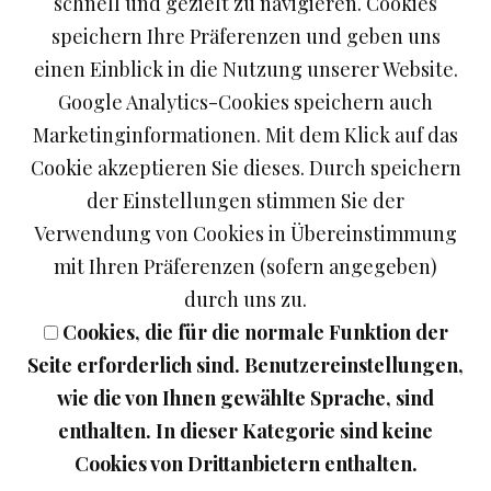
schnell und gezielt zu navigieren. Cookies
Kontakt:
speichern Ihre Präferenzen und geben uns
einen Einblick in die Nutzung unserer Website.
Telefon: +49 (0) 8321-3346
Google Analytics-Cookies speichern auch
E-Mail: info@enzian-brennerei.de
Marketinginformationen. Mit dem Klick auf das
Cookie akzeptieren Sie dieses. Durch speichern
Registereintrag:
der Einstellungen stimmen Sie der
Eintragung im Handelsregister.
Verwendung von Cookies in Übereinstimmung
Registergericht:Amtsgericht Kempten
mit Ihren Präferenzen (sofern angegeben)
Registernummer: HRA 6074
durch uns zu.
Cookies, die für die normale Funktion der
Umsatzsteuer:
Seite erforderlich sind. Benutzereinstellungen,
wie die von Ihnen gewählte Sprache, sind
Umsatzsteuer-Identifikationsnummer gemäß §27 a
enthalten. In dieser Kategorie sind keine
Umsatzsteuergesetz:
Cookies von Drittanbietern enthalten.
DE 812672382